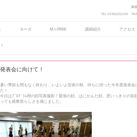
舞
TEL.0238(23)1229
FAX
ス
ヨーガ
M☆RNIK
講師紹介
アクセス
！
発表会に向けて！
暑い季節も間もなく終わり、いよいよ芸術の秋…待ちに待った今年度発表会に向
た！
今日はﾌﾟﾛｸﾞﾗﾑ用の顔写真撮影！緊張の顔、はにかんだ顔、思いっきりの笑
っても鏡教室らしさを感じました。