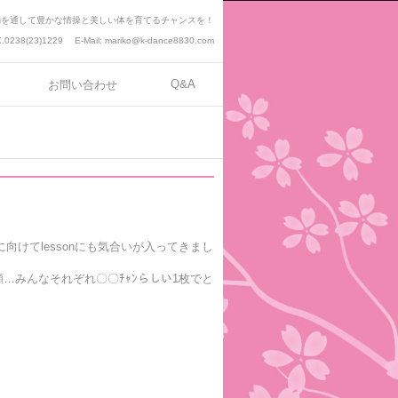
踊を通して豊かな情操と美しい体を育てるチャンスを！
.0238(23)1229
E-Mail:
mariko@k-dance8830.com
Q&A
お問い合わせ
けてlessonにも気合いが入ってきまし
顔…みんなそれぞれ〇〇ﾁｬﾝらしい1枚でと